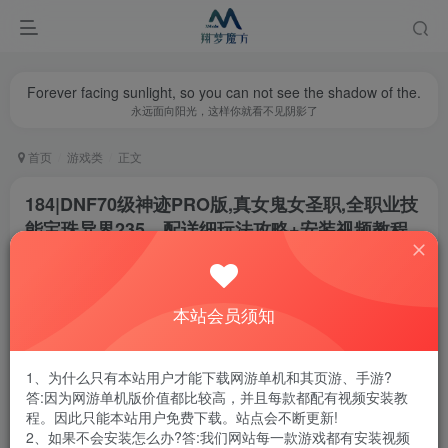
Forever facing sunlight, so you can not see the shadow of the.
永远面向阳光，这样你就看不见阴影了
首页
游戏类
正文
184|DNF70级神迹PRO版,真女鬼女圣职,全职业技
能宝珠异界235，配详细玩法攻略+安装视频教程
翔梦魔方
关注
私信
1年前更新
本站会员须知
0
2267
11
腾讯云轻量服务器优惠活动链接
1、为什么只有本站用户才能下载网游单机和其页游、手游?
答:因为网游单机版价值都比较高，并且每款都配有视频安装教
程。因此只能本站用户免费下载。站点会不断更新!
2、如果不会安装怎么办?答:我们网站每一款游戏都有安装视频