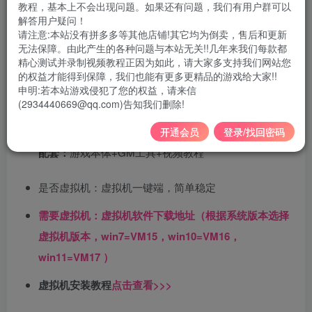
游戏大小：
解压前20G左右；解压后35G左右，需要
教程，基本上不会出现问题。如果还有问题，我们有用户群可以
解答用户疑问！
55G左右空闲空间
请注意:本站没有拼多多等其他店铺!其它均为倒卖，售后和更新
无法保障。由此产生的各种问题与本站无关!!几年来我们每款都
支持系统：
win7/10/11 64位系统
精心测试并录制视频教程正因为如此，请大家多支持我们网站您
的权益才能得到保障，我们也能有更多更精品的游戏给大家!!
申明:若本站游戏侵犯了您的权益，请来信
配置要求:
四核四线程及以上CPU，最好固态硬盘运行，
(2934440669@qq.com)告知我们删除!
最低8G运行内存
开通会员
登录/找回密码
配套：
游戏本体+GM工具+视频教程
是否虚拟机：虚拟机一键端，简单稳定
需要虚拟机：虚拟机软件下载地址（根据系统版本选择
虚拟机版本，win7=VM15，win10=VM16，
win11=VM17 ）
虚拟机安装教程
点击查看>>>