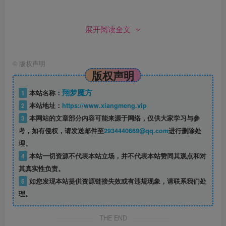
4、新增许多新装备，有些放在深渊，有些从低级史诗升
展开阅读全文
级过来
5、副本为：异界/魂图/红玉(一些经典怪物组合)
©
版权声明
版权声明
5、地图包括旧阿拉德1-70级副本;素喃时空、巨龙副本;
翔梦魔方
1
本站名称：
安图恩6图;旧阿拉德精英/boss的DPL地图，血量越来越多的
2
本站地址：
https://www.xiangmeng.vip
红玉1-10层;卡洛夫神殿副本
3
本网站的文章部分内容可能来源于网络，仅供大家学习与参
考，如有侵权，请发送邮件至
2934440669@qq.com
进行删除处
6、路线：开局就是15级，直接转职:然后按照一图一级
理。
的流程一路升级到70
4
本站一切资源不代表本站立场，并不代表本站赞同其观点和对
其真实性负责。
7、装备系统：装备系统算是最大的特色了。异界235成
5
如您发现本站提供资源链接失效或有违规现象，请联系我们处
套，这个是70版本的基础玩法。右边搭配强散。 强散主要来
理。
自于镇魂图、一些经典装备(魂链、骨戒)、一些有趣的装备
THE END
(对单个敌人溅射伤害。