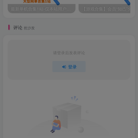
最新单机合集1站-仅本站用户可下载（直链满速下载）
【游戏
评论
抢沙发
请登录后发表评论
登录