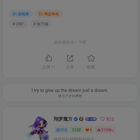
8、低级史诗升级：基础装备制作的高等级散件，譬如苍
游戏类
网游单机
穹之影，譬如杀猪戒，譬如4属性精灵戒指武器，
# DNF
# 地下城
9、通过DPL材料、异界材料获得打造系统:保护券主要
喜欢就支持一下吧
来源于安图恩副本，开放了70级支援兵。
10、赛丽亚盒子小概率出打造物品，自己单机游玩记得
点赞
11
分享
收藏
开2000点券每分钟的泡点。
11、特色宝珠：能够改变某些技能形态的玩法。比如破
I try to give up the dream just a dream.
努力了才叫梦想
冰飞刃集中于一点，比如尼尔狙击越打越强，比如纯剑气剑
舞，纯斩击剑舞。
翔梦魔方
关注
12、技能形态修改：剑魂二觉流心霸体修复，流心柔化
312
22
6
315W+
修改。鬼泣地面x不会射出冥炎，元素点燃修复4属性环绕标
微笑可以晴朗所有的天