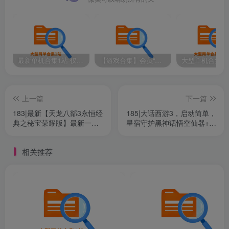
志。 剑宗武器精通某些精通不增加攻击力bug修复。
最新单机合集1站-仅本站用户可下载（直链满速下载）
【游戏合集】会员“知己”分享 1T网游单机大合集 某宝购买收集 带架设教程视频(部分免虚拟机一键端 )
上一篇
下一篇
183|最新【天龙八部3永恒经
185|大话西游3，启动简单，
典之秘宝荣耀版】最新一键
星宿守护黑神话悟空仙器+攻
端+3D旋转视角+带内辅+带
略+GM视频教程
GM工具+视频教程
相关推荐