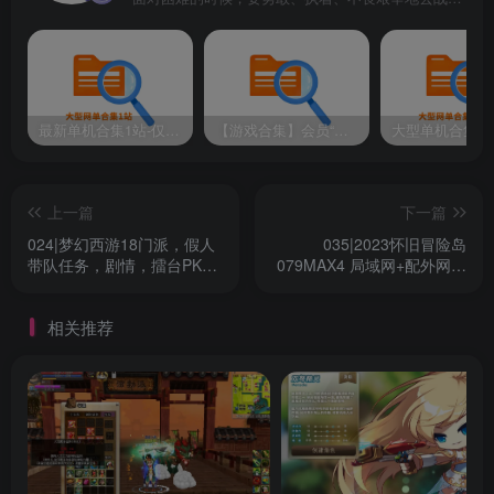
最新单机合集1站-仅本站用户可下载（直链满速下载）
【游戏合集】会员“知己”分享 1T网游单机大合集 某宝购买收集 带架设教程视频(部分免虚拟机一键端 )
上一篇
下一篇
024|梦幻西游18门派，假人
035|2023怀旧冒险岛
带队任务，剧情，擂台PK，
079MAX4 局域网+配外网架
摆摊、跑动等，可局域网外
设教程,面板破功,完美宽屏,
网带视频教程
支持多开
相关推荐