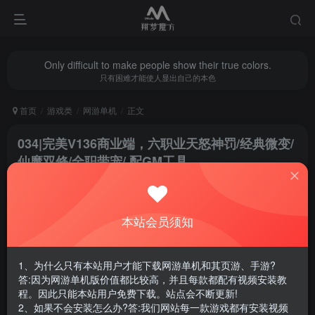
Only difficult to make people show their true colors.
只有困难才能使人显出自己的本色
首页
游戏类
网游单机
正文
034|完美V136商业端，六职业天怒神罚/经典微变/
仙魔双修/全职带宠/ 配GM工具
翔梦魔方
关注
私信
1年前更新
本站会员须知
0
2648
8
腾讯云轻量服务器优惠活动链接
1、为什么只有本站用户才能下载网游单机和其页游、手游?
答:因为网游单机版价值都比较高，并且每款都配有视频安装教
程。因此只能本站用户免费下载。站点会不断更新!
2、如果不会安装怎么办?答:我们网站每一款游戏都有安装视频