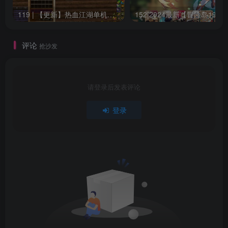
119 | 【更新】热血江湖单机网游20.0版一键端GM无限元宝虚拟机安装简单
15
评论
抢沙发
请登录后发表评论
登录