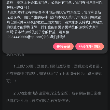
游戏大小：4G左右（解压前）
教程，基本上不会出现问题。如果还有问题，我们有用户群可以
解答用户疑问！
请注意:本站没有拼多多等其他店铺!其它均为倒卖，售后和更新
支持系统：win7/10/11 64位系统
无法保障。由此产生的各种问题与本站无关!!几年来我们每款都
精心测试并录制视频教程正因为如此，请大家多支持我们网站您
是否需要虚拟机：服务端需要虚拟机，整合好的一键
的权益才能得到保障，我们也能有更多更精品的游戏给大家!!
申明:若本站游戏侵犯了您的权益，请来信
端，安装方便
(2934440669@qq.com)告知我们删除!
完美国际 136纯官方端瞬发稳定版本，配了Gm工具和游
开通会员
登录/找回密码
戏内刷装备
1:上线150级，送修真顶级仙魔双修，送瞬发会员套装，
所有技能学习完毕，赠送88元宝（上线10分钟后小退再进即
可）！
2:人物出生地点设置在万流安全区，所有制造和日常生
活都在出生地，设立幻境之石方便传送。