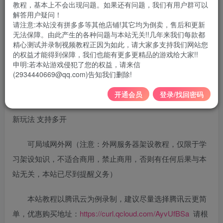
教程，基本上不会出现问题。如果还有问题，我们有用户群可以
游戏版本：2023怀旧冒险岛079MAX4 局域网,外网
解答用户疑问！
请注意:本站没有拼多多等其他店铺!其它均为倒卖，售后和更新
无法保障。由此产生的各种问题与本站无关!!几年来我们每款都
安装环境：无需虚拟机，支持 WIN7，WIN10，win11
精心测试并录制视频教程正因为如此，请大家多支持我们网站您
的权益才能得到保障，我们也能有更多更精品的游戏给大家!!
配套：单机局域网安装视频 + 外网服务器视频教程+ 全
申明:若本站游戏侵犯了您的权益，请来信
(2934440669@qq.com)告知我们删除!
套工具
开通会员
登录/找回密码
支持联机 面板破功 完美宽屏 防爆稳定 最新控制台 全
新玩法 支持多开
可局域网外网（注意：外网服务器架设教程，仅限于学
习架设知识，不适合商用，禁止商用，否则有任何后果与本
站无关，本站已尽到提醒义务）
本站教程以腾讯云为例录制，建议尽量选择腾讯云更简
单，优惠购买地址：
https://curl.qcloud.com/AyvUfBSa
请根