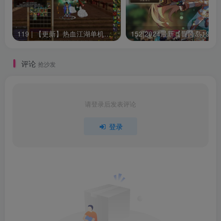
119 | 【更新】热血江湖单机网游20.0版一键端GM无限元宝虚拟机安装简单
15
评论
抢沙发
请登录后发表评论
登录