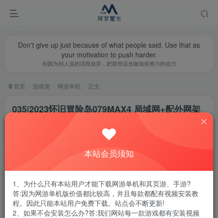
Don't give up just because of what people said. Use that as
your motivation to push harder.
别因为别人说的话而放弃，把那些话当做加倍努力的动力
首页
游戏类
网游单机
正文
035|2023怀旧冒险岛079MAX4 局域网+配外网架
设教程,面板破功,完美宽屏,支持多开
翔梦魔方
关注
私信
1年前更新
本站会员须知
0
1.1W+
15
腾讯云轻量服务器优惠活动链接
1、为什么只有本站用户才能下载网游单机和其页游、手游?
答:因为网游单机版价值都比较高，并且每款都配有视频安装教
程。因此只能本站用户免费下载。站点会不断更新!
2、如果不会安装怎么办?答:我们网站每一款游戏都有安装视频