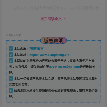
支持全职业包括法师均可正常破攻，破功直显且面板数
值均可破功，最高21E
展开阅读全文
支持大量新道具、新地图、新装备以及发型等已更新到
官方160以上版本
©
版权声明
版权声明
支持多开程序，可自己开队伍体验多人游戏的乐趣
翔梦魔方
1
本站名称：
2
本站地址：
https://www.xiangmeng.vip
支持随机极品，属性大幅度变动，无论是打怪爆还是抽
3
本网站的文章部分内容可能来源于网络，仅供大家学习与参
奖出的装备都参与
考，如有侵权，请发送邮件至
2934440669@qq.com
进行删除处
理。
加入新版自由市场，大巨变2.0UI，提供更好的视觉享受
4
本站一切资源不代表本站立场，并不代表本站赞同其观点和对
其真实性负责。
加入最新的主流玩法NPC，拍卖面板集成大量便捷功能
5
如您发现本站提供资源链接失效或有违规现象，请联系我们处
理。
加入全新精简控制台，简单好用功能齐全