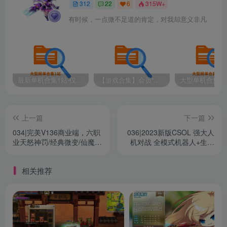
312
22
6
315W+
有时候，一点微不足道的肯定，对我却意义非凡
最新单机合集1站-仅本站用户可下载（直链满速下载）
【游戏合集】会员“知己”分享 1T网游单机大合集 某宝购买收集 带架设教程视频(部分免虚拟机一键端 )
上一篇
下一篇
034|完美V136商业端，六职
036|2023新版CSOL 强大人
业天怒神罚/经典微变/仙魔双
机对战 全模式机器人+生化
修/全职带宠/ 配GM工具
模式
相关推荐