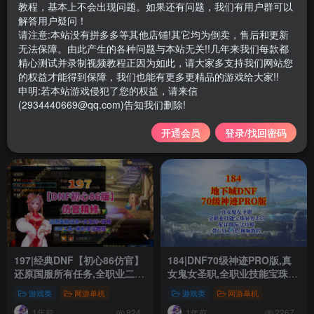
教程，基本上不会出现问题。如果还有问题，我们有用户群可以
解答用户疑问！
请注意:本站没有拼多多等其他店铺!其它均为倒卖，售后和更新
无法保障。由此产生的各种问题与本站无关!!几年来我们每款都
精心测试并录制视频教程正因为如此，请大家多支持我们网站您
的权益才能得到保障，我们也能有更多更精品的游戏给大家!!
249|DNF地下城合集，由会员
239|DNF仿官86鱼尾版，全宽
申明:若本站游戏侵犯了您的权益，请来信
提供
屏时装镶嵌,皮肤装扮,超级内
(2934440669@qq.com)告知我们删除!
辅+GM工具
游戏合集
游戏类
网游单机
游戏类
网游单机
开通会员
登录/找回密码
4个月前
5个月前
277
347
197|经典DNF【初心86仿官】
184|DNF70级神迹PRO版,真
还原国服所有任务,全职业二觉
女鬼女圣职,全职业技能宝珠异
被动,可一键满级可手动升级
界235，配详细玩法攻略+安装
游戏类
网游单机
游戏类
网游单机
+带玩法攻略及安装教程
视频教程
1年前
1年前
824
2267